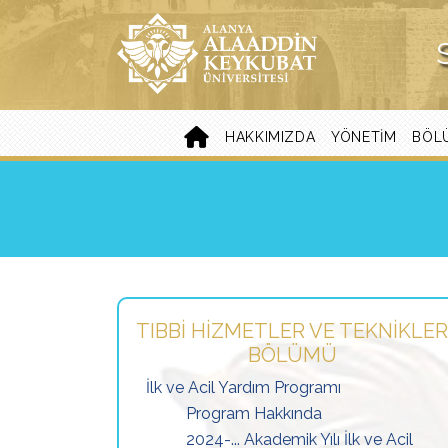
HAKKIMIZDA
YÖNETIM
BÖL
TIBBI HIZMETLER VE TEKNIKLER
BÖLÜMÜ
İlk ve Acil Yardım Programı
Program Hakkında
2024-... Akademik Yılı İlk ve Acil