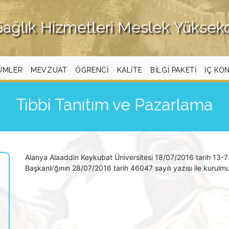
Sağlık Hizmetleri Meslek Yüksek
ÜMLER
MEVZUAT
ÖĞRENCI
KALITE
BİLGİ PAKETİ
İÇ KO
Tıbbi Tanıtım ve Pazarlama
Alanya Alaaddin Keykubat Üniversitesi 18/07/2016 tarih 13-7
Başkanlı'ğının 28/07/2016 tarih 46047 sayılı yazısı ile kurulm