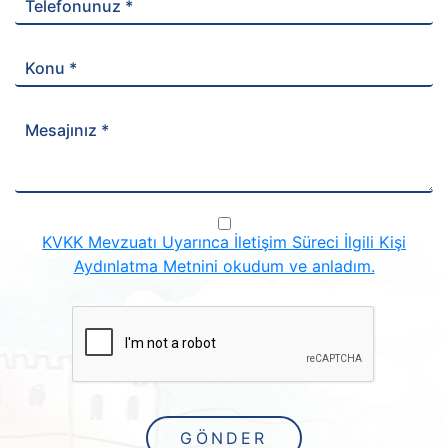
Telefonunuz *
Konu *
Mesajınız *
KVKK Mevzuatı Uyarınca İletişim Süreci İlgili Kişi
Aydınlatma Metnini okudum ve anladım.
GÖNDER