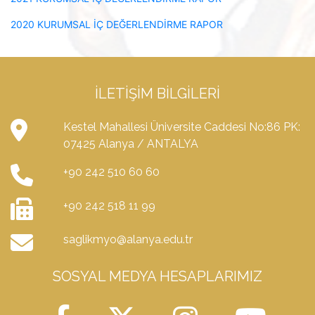
2020 KURUMSAL İÇ DEĞERLENDİRME RAPOR
İLETIŞIM BILGILERI
Kestel Mahallesi Üniversite Caddesi No:86 PK:
07425 Alanya / ANTALYA
+90 242 510 60 60
+90 242 518 11 99
saglikmyo@alanya.edu.tr
SOSYAL MEDYA HESAPLARIMIZ